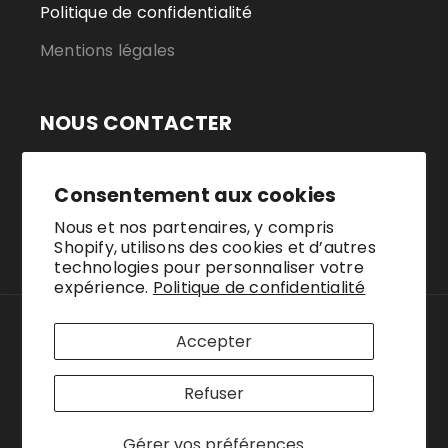
Politique de confidentialité
Mentions légales
NOUS CONTACTER
Nous contacter
Consentement aux cookies
.
Nous et nos partenaires, y compris
Shopify, utilisons des cookies et d’autres
technologies pour personnaliser votre
expérience.
Politique de confidentialité
Pays/région
Accepter
Belgique | EUR €
Refuser
Moyens
Gérer vos préférences